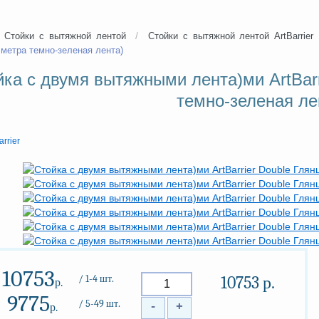
/
Стойки с вытяжной лентой
Стойки с вытяжной лентой ArtBarrier
 метра темно-зеленая лента)
ка с двумя вытяжными лента)ми ArtBarr
темно-зеленая ле
arrier
10753
/ 1-4 шт.
10753
р.
р.
9775
/ 5-49 шт.
-
+
р.