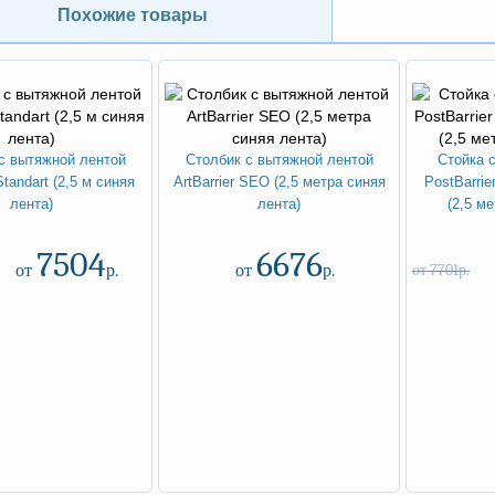
Похожие товары
с вытяжной лентой
Столбик с вытяжной лентой
Стойка 
Standart (2,5 м синяя
ArtBarrier SEO (2,5 метра синяя
PostBarrie
лента)
лента)
(2,5 м
7504
6676
от
р.
от
р.
от 7701р.