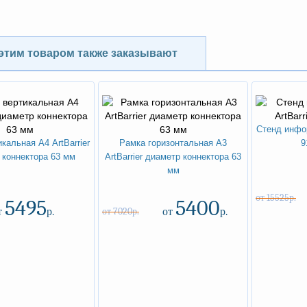
NEW
ХИТ
-15%
-30%
этим товаром также заказывают
Стенд инфор
кальная А4 ArtBarrier
Рамка горизонтальная А3
9
 коннектора 63 мм
ArtBarrier диаметр коннектора 63
мм
от 15525р.
5495
5400
т
р.
от 7020р.
от
р.