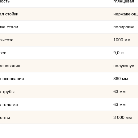
ность
глянцевая
л стойки
нержавеюща
ка стали
полировка
высота
1000 мм
вес
9,0 кг
основания
полуконус
р основания
360 мм
р трубы
63 мм
 головки
63 мм
ленты
3 000 мм