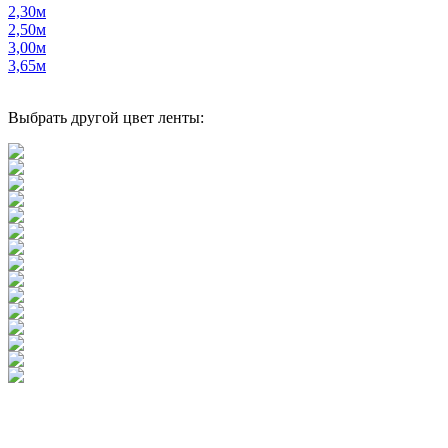
2,30м
2,50м
3,00м
3,65м
Выбрать другой цвет ленты: