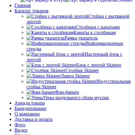
Главная
Каталог товаров
Стойки с вытяжной
лентой
Столбики с канатами
Канаты к столбикам
Рамка указатель
Информационные
стенды
Настенный блок с
лентой
Блок с лентой Skipper
Столбик Skipper
Лампа Skipper
Индустриальная
стойка Skipper
Фан-барьер
Урны раздельного сбора мусора
Аренда товара
Брендирование
О компании
Доставка и оплата
Фото
Видео