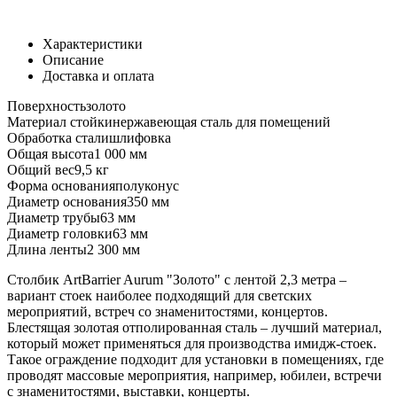
Характеристики
Описание
Доставка и оплата
Поверхность
золото
Материал стойки
нержавеющая сталь для помещений
Обработка стали
шлифовка
Общая высота
1 000 мм
Общий вес
9,5 кг
Форма основания
полуконус
Диаметр основания
350 мм
Диаметр трубы
63 мм
Диаметр головки
63 мм
Длина ленты
2 300 мм
Столбик ArtBarrier Aurum "Золото" с лентой 2,3 метра –
вариант стоек наиболее подходящий для светских
мероприятий, встреч со знаменитостями, концертов.
Блестящая золотая отполированная сталь – лучший материал,
который может применяться для производства имидж-стоек.
Такое ограждение подходит для установки в помещениях, где
проводят массовые мероприятия, например, юбилеи, встречи
с знаменитостями, выставки, концерты.