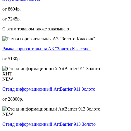
от 8694р.
от
7245
р.
С этим товаром также заказывают
Рамка горизонтальная А3 "Золото Классик"
от
5130
р.
ХИТ
NEW
Стенд информационный АrtBarrier 911 Золото
от
28800
р.
NEW
Стенд информационный АrtBarrier 913 Золото