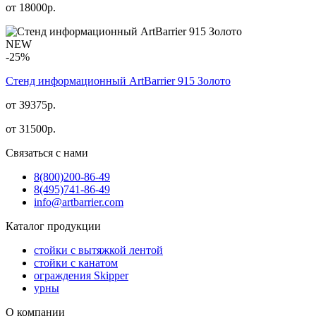
от
18000
р.
NEW
-25%
Стенд информационный АrtBarrier 915 Золото
от 39375р.
от
31500
р.
Связаться с нами
8(800)
200-86-49
8(495)
741-86-49
info@artbarrier.com
Каталог продукции
стойки с вытяжкой лентой
стойки с канатом
ограждения Skipper
урны
О компании