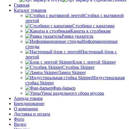
Главная
Каталог товаров
Стойки с вытяжной
лентой
Столбики с канатами
Канаты к столбикам
Рамка указатель
Информационные
стенды
Настенный блок с
лентой
Блок с лентой Skipper
Столбик Skipper
Лампа Skipper
Индустриальная
стойка Skipper
Фан-барьер
Урны раздельного сбора мусора
Аренда товара
Брендирование
О компании
Доставка и оплата
Фото
Видео