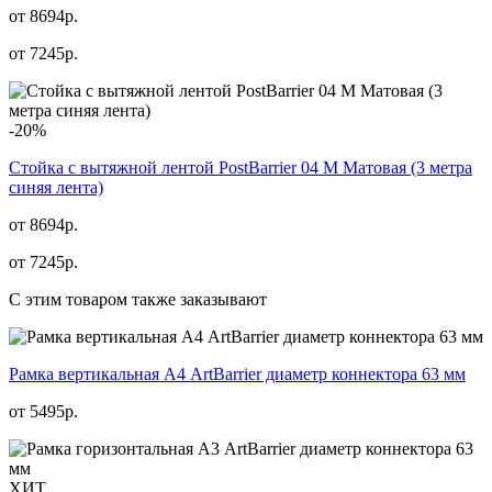
от 8694р.
от
7245
р.
-20%
Стойка с вытяжной лентой PostBarrier 04 M Матовая (3 метра
синяя лента)
от 8694р.
от
7245
р.
С этим товаром также заказывают
Рамка вертикальная А4 ArtBarrier диаметр коннектора 63 мм
от
5495
р.
ХИТ