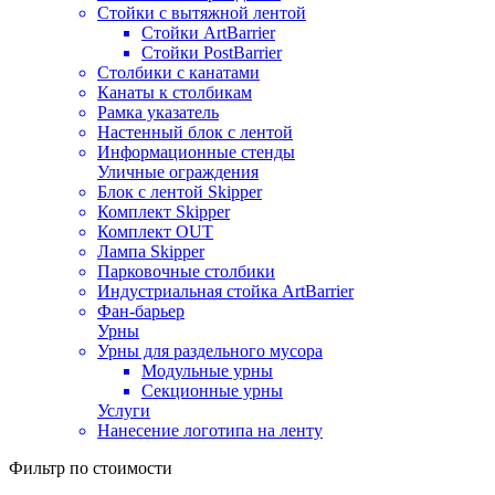
Стойки с вытяжной лентой
Стойки ArtBarrier
Стойки PostBarrier
Столбики с канатами
Канаты к столбикам
Рамка указатель
Настенный блок с лентой
Информационные стенды
Уличные ограждения
Блок с лентой Skipper
Комплект Skipper
Комплект OUT
Лампа Skipper
Парковочные столбики
Индустриальная стойка ArtBarrier
Фан-барьер
Урны
Урны для раздельного мусора
Модульные урны
Секционные урны
Услуги
Нанесение логотипа на ленту
Фильтр по стоимости