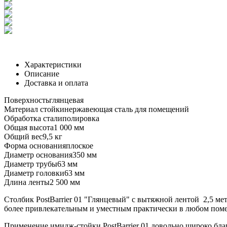
Характеристики
Описание
Доставка и оплата
Поверхность
глянцевая
Материал стойки
нержавеющая сталь для помещений
Обработка стали
полировка
Общая высота
1 000 мм
Общий вес
9,5 кг
Форма основания
плоское
Диаметр основания
350 мм
Диаметр трубы
63 мм
Диаметр головки
63 мм
Длина ленты
2 500 мм
Столбик PostBarrier 01 "Глянцевый" с вытяжной лентой 2,5 мет
более привлекательным и уместным практически в любом пом
Применение имидж-стойки PostBarrier 01 довольно широко бла