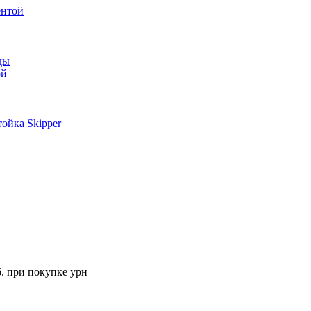
ентой
ды
ой
ойка Skipper