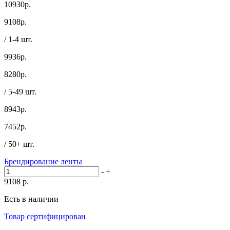
10930р.
9108
р.
/ 1-4 шт.
9936р.
8280
р.
/ 5-49 шт.
8943р.
7452
р.
/ 50+ шт.
Брендирование ленты
-
+
9108
р.
Есть в наличии
Товар сертифицирован