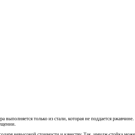
ра выполняется только из стали, которая не поддается ржавчине.
ещении.
годаря невысокой стоимости и качеству. Так, имидж-стойка мож