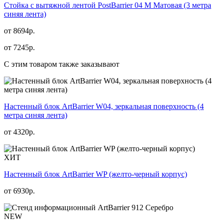
Стойка с вытяжной лентой PostBarrier 04 M Матовая (3 метра
синяя лента)
от 8694р.
от
7245
р.
С этим товаром также заказывают
Настенный блок ArtBarrier W04, зеркальная поверхность (4
метра синяя лента)
от
4320
р.
ХИТ
Настенный блок ArtBarrier WP (желто-черный корпус)
от
6930
р.
NEW