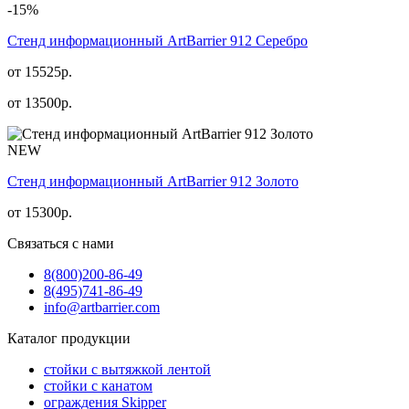
-15%
Стенд информационный АrtBarrier 912 Серебро
от 15525р.
от
13500
р.
NEW
Стенд информационный АrtBarrier 912 Золото
от
15300
р.
Связаться с нами
8(800)
200-86-49
8(495)
741-86-49
info@artbarrier.com
Каталог продукции
стойки с вытяжкой лентой
стойки с канатом
ограждения Skipper