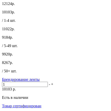
12124р.
10103
р.
/ 1-4 шт.
11022р.
9184
р.
/ 5-49 шт.
9920р.
8267
р.
/ 50+ шт.
Брендирование ленты
-
+
10103
р.
Есть в наличии
Товар сертифицирован