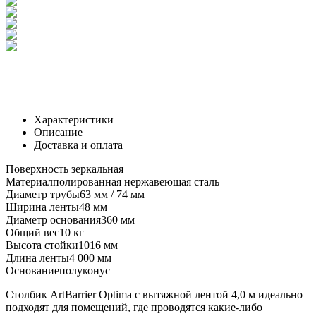
Характеристики
Описание
Доставка и оплата
Поверхность
зеркальная
Материал
полированная нержавеющая сталь
Диаметр трубы
63 мм / 74 мм
Ширина ленты
48 мм
Диаметр основания
360 мм
Общий вес
10 кг
Высота стойки
1016 мм
Длина ленты
4 000 мм
Основание
полуконус
Столбик ArtBarrier Оptima с вытяжной лентой 4,0 м идеально
подходят для помещений, где проводятся какие-либо