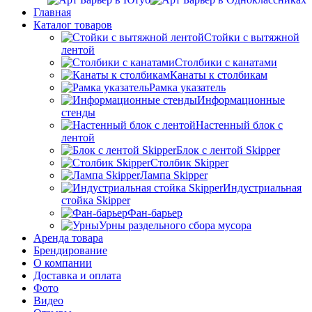
Главная
Каталог товаров
Стойки с вытяжной
лентой
Столбики с канатами
Канаты к столбикам
Рамка указатель
Информационные
стенды
Настенный блок с
лентой
Блок с лентой Skipper
Столбик Skipper
Лампа Skipper
Индустриальная
стойка Skipper
Фан-барьер
Урны раздельного сбора мусора
Аренда товара
Брендирование
О компании
Доставка и оплата
Фото
Видео