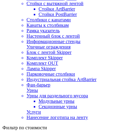
Стойки с вытяжной лентой
Стойки ArtBarrier
Стойки PostBarrier
Столбики с канатами
Канаты к столбикам
Рамка указатель
Настенный блок с лентой
Информационные стенды
Уличные ограждения
Блок с лентой Skipper
Комплект Skipper
Комплект OUT
Лампа Skipper
Парковочные столбики
Индустриальная стойка ArtBarrier
Фан-барьер
Урны
Урны для раздельного мусора
Модульные урны
Секционные урны
Услуги
Нанесение логотипа на ленту
Фильтр по стоимости