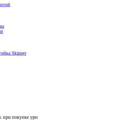
ентой
ды
ой
ойка Skipper