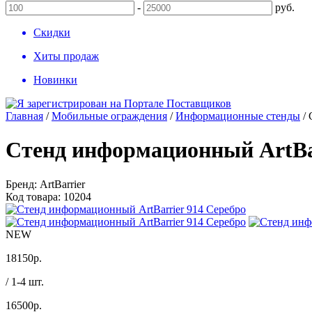
-
руб.
Скидки
Хиты продаж
Новинки
Главная
/
Мобильные ограждения
/
Информационные стенды
/
Стенд информационный АrtBar
Бренд:
ArtBarrier
Код товара:
10204
NEW
18150
р.
/ 1-4 шт.
16500
р.