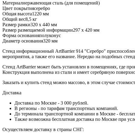
Материал
нержавеющая сталь (для помещений)
Цвет покрытия
серебро
Общая высота
1220 мм
Общий вес
8,5 кг
Размер рамки
320 х 440 мм
Размер размещаемой информации
297 х 420 мм
Форма основания
полуконус
Диаметр основания
320 мм
Стенд информационный АrtBarrier 914 "Серебро" приспособлен
мероприятия, а также его название. Нередко на подобных стен
Стенд АrtBarrier может быть установлен в помещениях, где про
Конструкция выполнена из стали и имеет серебряную поверхност
Заказать и купить стенд можно массово, в этом случае стоимос
Доставка
Доставка по Москве - 3 000 рублей.
В регионы - по тарифам транспортных компаний.
До терминала транспортной компании в Москве - бесплат
Также возмозжна бесплатная доставка по Москве при усл
Осуществляем доставку в страны СНГ: