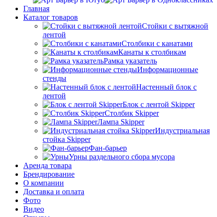
Главная
Каталог товаров
Стойки с вытяжной
лентой
Столбики с канатами
Канаты к столбикам
Рамка указатель
Информационные
стенды
Настенный блок с
лентой
Блок с лентой Skipper
Столбик Skipper
Лампа Skipper
Индустриальная
стойка Skipper
Фан-барьер
Урны раздельного сбора мусора
Аренда товара
Брендирование
О компании
Доставка и оплата
Фото
Видео