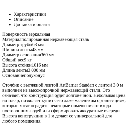
Характеристики
Описание
Доставка и оплата
Поверхность
зеркальная
Материал
полированная нержавеющая сталь
Диаметр трубы
63 мм
Ширина ленты
48 мм
Диаметр основания
360 мм
Общий вес
9 кг
Высота стойки
1016 мм
Длина ленты
3 000 мм
Основание
полуконус
Столбик с вытяжной лентой ArtBarrier Standart с лентой 3,0 м
выполнен из высокопрочной нержавеющей стали. Это
означает, что конструкция будет долговечной. Небольшая цена
на товар, позволяет купить его даже маленьким организациям,
которые хотят оградить некоторые помещения от входа
посторонних людей или сформировать аккуратные очереди.
Высота конструкции в 1 м делает ее универсальной для
любого помещения.