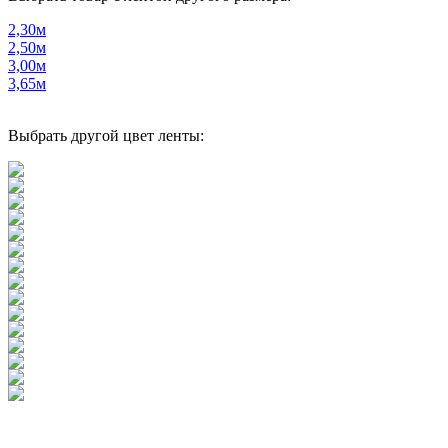
2,30м
2,50м
3,00м
3,65м
Выбрать другой цвет ленты: