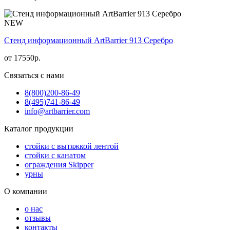
NEW
Стенд информационный АrtBarrier 913 Серебро
от
17550
р.
Связаться с нами
8(800)
200-86-49
8(495)
741-86-49
info@artbarrier.com
Каталог продукции
стойки с вытяжкой лентой
стойки с канатом
ограждения Skipper
урны
О компании
о нас
отзывы
контакты