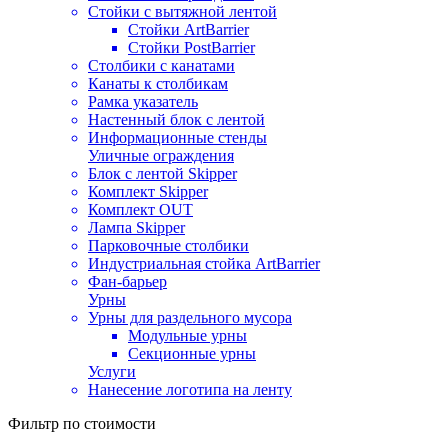
Стойки с вытяжной лентой
Стойки ArtBarrier
Стойки PostBarrier
Столбики с канатами
Канаты к столбикам
Рамка указатель
Настенный блок с лентой
Информационные стенды
Уличные ограждения
Блок с лентой Skipper
Комплект Skipper
Комплект OUT
Лампа Skipper
Парковочные столбики
Индустриальная стойка ArtBarrier
Фан-барьер
Урны
Урны для раздельного мусора
Модульные урны
Секционные урны
Услуги
Нанесение логотипа на ленту
Фильтр по стоимости