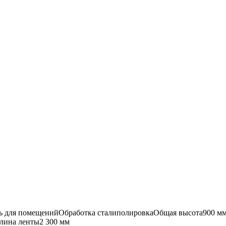
ь для помещений
Обработка стали
полировка
Общая высота
900 м
лина ленты
2 300 мм