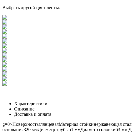
Выбрать другой цвет ленты:
Характеристики
Описание
Доставка и оплата
g=0>
Поверхность
глянцевая
Материал стойки
нержавеющая стал
основания
320 мм
Диаметр трубы
51 мм
Диаметр головки
63 мм
Д