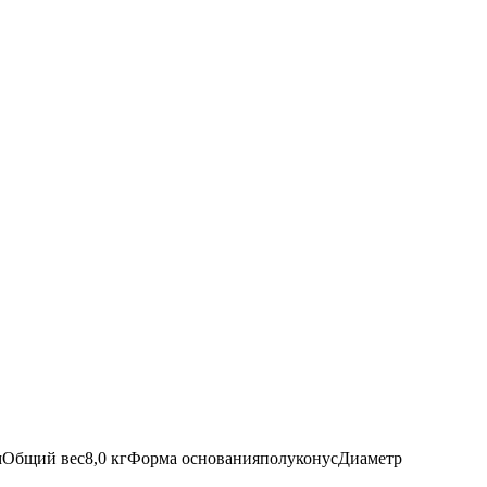
м
Общий вес
8,0 кг
Форма основания
полуконус
Диаметр