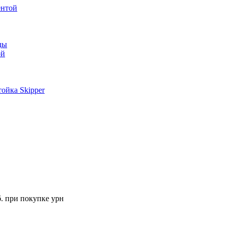
ентой
ды
ой
ойка Skipper