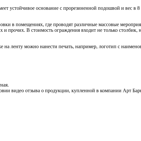
меет устойчивое основание с прорезиненной подошвой и вес в 8 к
ановки в помещениях, где проводят различные массовые меропри
ах и прочих. В стоимость ограждения входит не только столбик,
же на ленту можно нанести печать, например, логотип с наимено
ная.
овии видео отзыва о продукции, купленной в компании Арт Бар