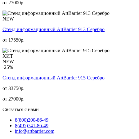
от
27000
р.
NEW
Стенд информационный АrtBarrier 913 Серебро
от
17550
р.
ХИТ
NEW
-25%
Стенд информационный АrtBarrier 915 Серебро
от 33750р.
от
27000
р.
Связаться с нами
8(800)
200-86-49
8(495)
741-86-49
info@artbarrier.com