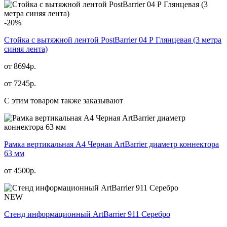
-20%
Стойка с вытяжной лентой PostBarrier 04 Р Глянцевая (3 метра
синяя лента)
от 8694р.
от
7245
р.
С этим товаром также заказывают
Рамка вертикальная А4 Черная ArtBarrier диаметр коннектора
63 мм
от
4500
р.
NEW
Стенд информационный АrtBarrier 911 Серебро