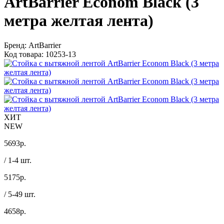
ArtBarrier Econom Black (3
метра желтая лента)
Бренд:
ArtBarrier
Код товара:
10253-13
ХИТ
NEW
5693
р.
/ 1-4 шт.
5175
р.
/ 5-49 шт.
4658
р.