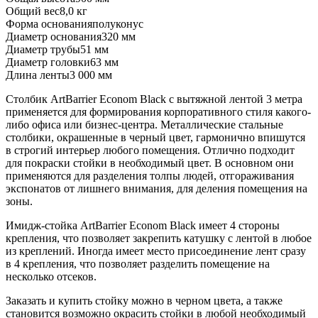
Общий вес
8,0 кг
Форма основания
полуконус
Диаметр основания
320 мм
Диаметр трубы
51 мм
Диаметр головки
63 мм
Длина ленты
3 000 мм
Столбик ArtBarrier Econom Black с вытяжной лентой 3 метра
применяется для формирования корпоративного стиля какого-
либо офиса или бизнес-центра. Металлические стальные
столбики, окрашенные в черный цвет, гармонично впишутся
в строгий интерьер любого помещения. Отлично подходит
для покраски стойки в необходимый цвет. В основном они
применяются для разделения толпы людей, отгораживания
экспонатов от лишнего внимания, для деления помещения на
зоны.
Имидж-стойка ArtBarrier Econom Black имеет 4 стороны
крепления, что позволяет закрепить катушку с лентой в любое
из креплений. Иногда имеет место присоединение лент сразу
в 4 крепления, что позволяет разделить помещение на
несколько отсеков.
Заказать и купить стойку можно в черном цвета, а также
становится возможно окрасить стойки в любой необходимый