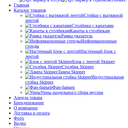
Главная
Каталог товаров
Стойки с вытяжной
лентой
Столбики с канатами
Канаты к столбикам
Рамка указатель
Информационные
стенды
Настенный блок с
лентой
Блок с лентой Skipper
Столбик Skipper
Лампа Skipper
Индустриальная
стойка Skipper
Фан-барьер
Урны раздельного сбора мусора
Аренда товара
Брендирование
О компании
Доставка и оплата
Фото
Видео