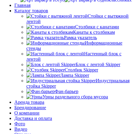
Главная
Каталог товаров
Стойки с вытяжной
лентой
Столбики с канатами
Канаты к столбикам
Рамка указатель
Информационные
стенды
Настенный блок с
лентой
Блок с лентой Skipper
Столбик Skipper
Лампа Skipper
Индустриальная
стойка Skipper
Фан-барьер
Урны раздельного сбора мусора
Аренда товара
Брендирование
О компании
Доставка и оплата
Фото
Видео