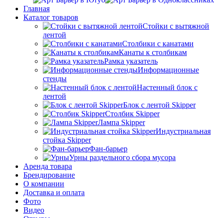
Главная
Каталог товаров
Стойки с вытяжной
лентой
Столбики с канатами
Канаты к столбикам
Рамка указатель
Информационные
стенды
Настенный блок с
лентой
Блок с лентой Skipper
Столбик Skipper
Лампа Skipper
Индустриальная
стойка Skipper
Фан-барьер
Урны раздельного сбора мусора
Аренда товара
Брендирование
О компании
Доставка и оплата
Фото
Видео