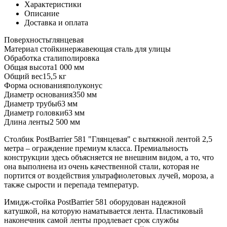
Характеристики
Описание
Доставка и оплата
Поверхность
глянцевая
Материал стойки
нержавеющая сталь для улицы
Обработка стали
полировка
Общая высота
1 000 мм
Общий вес
15,5 кг
Форма основания
полуконус
Диаметр основания
350 мм
Диаметр трубы
63 мм
Диаметр головки
63 мм
Длина ленты
2 500 мм
Столбик PostBarrier 581 "Глянцевая" с вытяжной лентой 2,5
метра – ограждение премиум класса. Премиальность
конструкции здесь объясняется не внешним видом, а то, что
она выполнена из очень качественной стали, которая не
портится от воздействия ультрафиолетовых лучей, мороза, а
также сырости и перепада температур.
Имидж-стойка PostBarrier 581 оборудован надежной
катушкой, на которую наматывается лента. Пластиковый
наконечник самой ленты продлевает срок службы