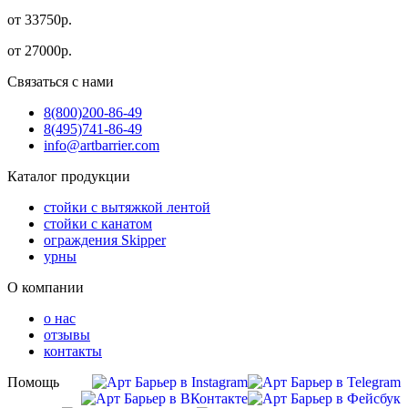
от 33750р.
от
27000
р.
Связаться с нами
8(800)
200-86-49
8(495)
741-86-49
info@artbarrier.com
Каталог продукции
стойки с вытяжкой лентой
стойки с канатом
ограждения Skipper
урны
О компании
о нас
отзывы
контакты
Помощь