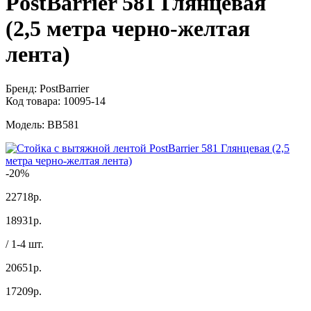
PostBarrier 581 Глянцевая
(2,5 метра черно-желтая
лента)
Бренд:
PostBarrier
Код товара:
10095-14
Модель:
BB581
-20%
22718р.
18931
р.
/ 1-4 шт.
20651р.
17209
р.