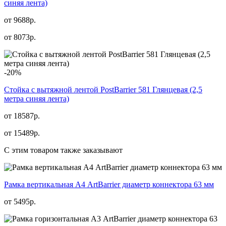
синяя лента)
от 9688р.
от
8073
р.
-20%
Стойка с вытяжной лентой PostBarrier 581 Глянцевая (2,5
метра синяя лента)
от 18587р.
от
15489
р.
С этим товаром также заказывают
Рамка вертикальная А4 ArtBarrier диаметр коннектора 63 мм
от
5495
р.