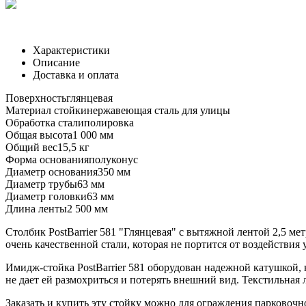
Характеристики
Описание
Доставка и оплата
Поверхность
глянцевая
Материал стойки
нержавеющая сталь для улицы
Обработка стали
полировка
Общая высота
1 000 мм
Общий вес
15,5 кг
Форма основания
полуконус
Диаметр основания
350 мм
Диаметр трубы
63 мм
Диаметр головки
63 мм
Длина ленты
2 500 мм
Столбик PostBarrier 581 "Глянцевая" с вытяжной лентой 2,5 ме
очень качественной стали, которая не портится от воздействия
Имидж-стойка PostBarrier 581 оборудован надежной катушкой, 
не дает ей размохриться и потерять внешний вид. Текстильная 
Заказать и купить эту стойку можно для ограждения парковочн