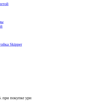
ентой
ды
ой
ойка Skipper