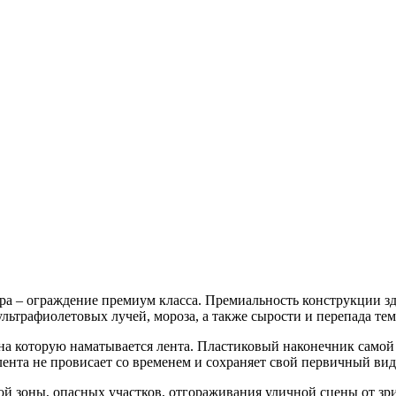
тра – ограждение премиум класса. Премиальность конструкции зд
 ультрафиолетовых лучей, мороза, а также сырости и перепада те
на которую наматывается лента. Пластиковый наконечник самой 
лента не провисает со временем и сохраняет свой первичный вид
ой зоны, опасных участков, отгораживания уличной сцены от зри