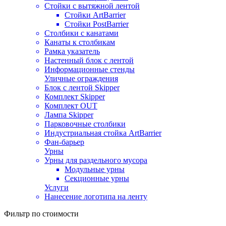
Стойки с вытяжной лентой
Стойки ArtBarrier
Стойки PostBarrier
Столбики с канатами
Канаты к столбикам
Рамка указатель
Настенный блок с лентой
Информационные стенды
Уличные ограждения
Блок с лентой Skipper
Комплект Skipper
Комплект OUT
Лампа Skipper
Парковочные столбики
Индустриальная стойка ArtBarrier
Фан-барьер
Урны
Урны для раздельного мусора
Модульные урны
Секционные урны
Услуги
Нанесение логотипа на ленту
Фильтр по стоимости