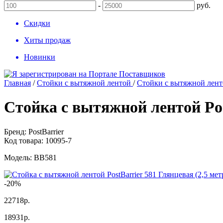
-
руб.
Скидки
Хиты продаж
Новинки
Главная
/
Стойки с вытяжной лентой
/
Стойки с вытяжной ленто
Стойка с вытяжной лентой Pos
Бренд:
PostBarrier
Код товара:
10095-7
Модель:
BB581
-20%
22718р.
18931
р.