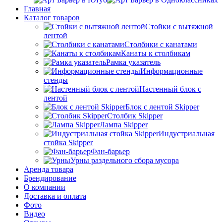
Главная
Каталог товаров
Стойки с вытяжной
лентой
Столбики с канатами
Канаты к столбикам
Рамка указатель
Информационные
стенды
Настенный блок с
лентой
Блок с лентой Skipper
Столбик Skipper
Лампа Skipper
Индустриальная
стойка Skipper
Фан-барьер
Урны раздельного сбора мусора
Аренда товара
Брендирование
О компании
Доставка и оплата
Фото
Видео