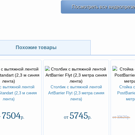
Посмотреть все видеопрез
NEW
-20%
Похожие товары
с вытяжной лентой
Столбик с вытяжной лентой
Стойка 
Standart (2,3 м синяя
ArtBarrier Flyt (2,3 метра синяя
PostBarri
лента)
лента)
метр
7504
5745
т
р.
от
р.
от 10620р.