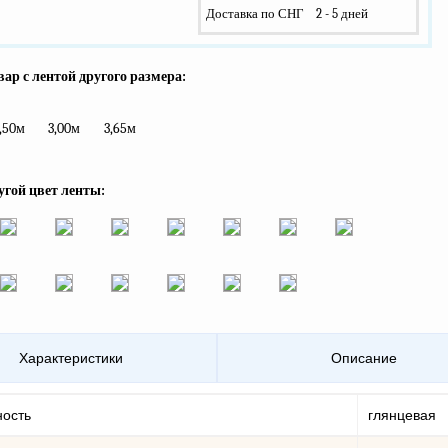
Доставка по СНГ
2 - 5 дней
ар с лентой другого размера:
,50м
3,00м
3,65м
угой цвет ленты:
Характеристики
Описание
ность
глянцевая