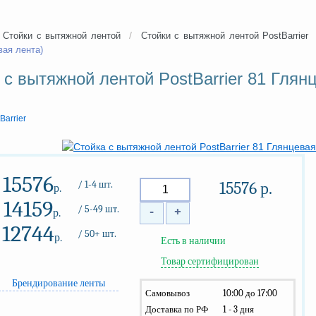
/
Стойки с вытяжной лентой
Стойки с вытяжной лентой PostBarrier
вая лента)
 с вытяжной лентой PostBarrier 81 Глян
Barrier
15576
/ 1-4 шт.
15576
р.
р.
14159
/ 5-49 шт.
-
+
р.
12744
/ 50+ шт.
р.
Есть в наличии
Товар сертифицирован
Брендирование ленты
Самовывоз
10:00 до 17:00
Доставка по РФ
1 - 3 дня