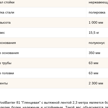
л стойки
нержавеюща
ка стали
полировка
высота
1 000 мм
вес
15,5 кг
основания
полуконус
р основания
350 мм
р трубы
63 мм
 головки
63 мм
ленты
2 300 мм
ostBarrier 81 "Глянцевая" с вытяжной лентой 2,3 метра является б
зделие более надежным и устойчивым. Такой вес объясняется те