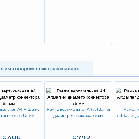
ХИТ
-30%
этим товаром также заказывают
кальная А4 ArtBarrier
Рамка вертикальная А4 ArtBarrier
Рамка г
 коннектора 63 мм
диаметр коннектора 76 мм
ArtBarrier 
5495
5723