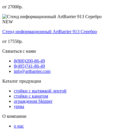
от
27000
р.
NEW
Стенд информационный АrtBarrier 913 Серебро
от
17550
р.
Связаться с нами
8(800)
200-86-49
8(495)
741-86-49
info@artbarrier.com
Каталог продукции
стойки с вытяжкой лентой
стойки с канатом
ограждения Skipper
урны
О компании
о нас