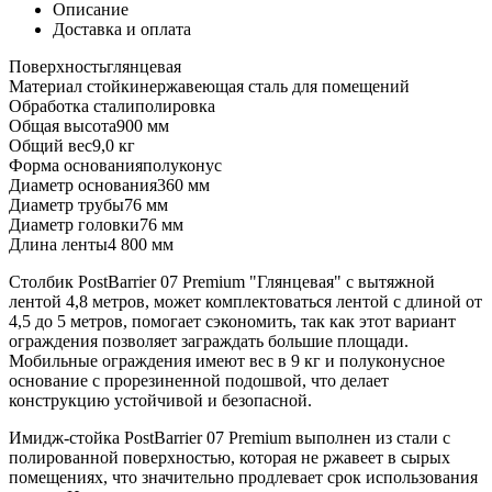
Описание
Доставка и оплата
Поверхность
глянцевая
Материал стойки
нержавеющая сталь для помещений
Обработка стали
полировка
Общая высота
900 мм
Общий вес
9,0 кг
Форма основания
полуконус
Диаметр основания
360 мм
Диаметр трубы
76 мм
Диаметр головки
76 мм
Длина ленты
4 800 мм
Столбик PostBarrier 07 Premium "Глянцевая" с вытяжной
лентой 4,8 метров, может комплектоваться лентой с длиной от
4,5 до 5 метров, помогает сэкономить, так как этот вариант
ограждения позволяет заграждать большие площади.
Мобильные ограждения имеют вес в 9 кг и полуконусное
основание с прорезиненной подошвой, что делает
конструкцию устойчивой и безопасной.
Имидж-стойка PostBarrier 07 Premium выполнен из стали с
полированной поверхностью, которая не ржавеет в сырых
помещениях, что значительно продлевает срок использования