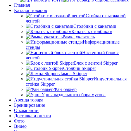
Главная
Каталог товаров
Стойки с вытяжной
лентой
Столбики с канатами
Канаты к столбикам
Рамка указатель
Информационные
стенды
Настенный блок с
лентой
Блок с лентой Skipper
Столбик Skipper
Лампа Skipper
Индустриальная
стойка Skipper
Фан-барьер
Урны раздельного сбора мусора
Аренда товара
Брендирование
О компании
Доставка и оплата
Фото
Видео