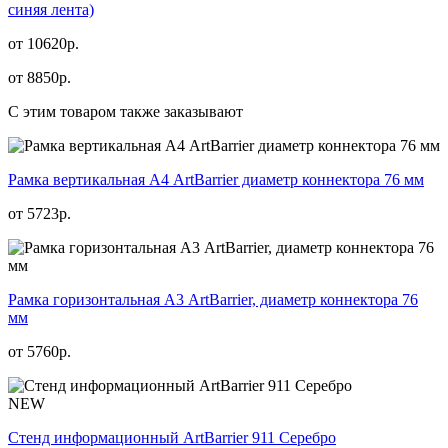
синяя лента)
от 10620р.
от
8850
р.
С этим товаром также заказывают
Рамка вертикальная А4 ArtBarrier диаметр коннектора 76 мм
от
5723
р.
Рамка горизонтальная А3 ArtBarrier, диаметр коннектора 76
мм
от
5760
р.
NEW
Стенд информационный АrtBarrier 911 Серебро