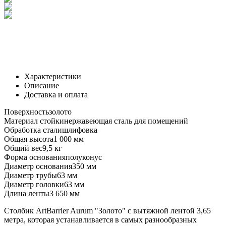
Характеристики
Описание
Доставка и оплата
Поверхность
золото
Материал стойки
нержавеющая сталь для помещений
Обработка стали
шлифовка
Общая высота
1 000 мм
Общий вес
9,5 кг
Форма основания
полуконус
Диаметр основания
350 мм
Диаметр трубы
63 мм
Диаметр головки
63 мм
Длина ленты
3 650 мм
Столбик ArtBarrier Aurum "Золото" с вытяжной лентой 3,65
метра, которая устанавливается в самых разнообразных