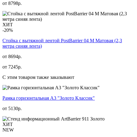
от
8798
р.
ХИТ
-20%
Стойка с вытяжной лентой PostBarrier 04 M Матовая (2,3
метра синяя лента)
от 8694р.
от
7245
р.
С этим товаром также заказывают
Рамка горизонтальная А3 "Золото Классик"
от
5130
р.
ХИТ
NEW