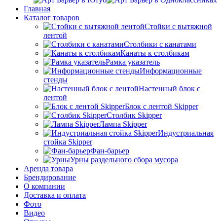
Главная
Каталог товаров
Стойки с вытяжной
лентой
Столбики с канатами
Канаты к столбикам
Рамка указатель
Информационные
стенды
Настенный блок с
лентой
Блок с лентой Skipper
Столбик Skipper
Лампа Skipper
Индустриальная
стойка Skipper
Фан-барьер
Урны раздельного сбора мусора
Аренда товара
Брендирование
О компании
Доставка и оплата
Фото
Видео