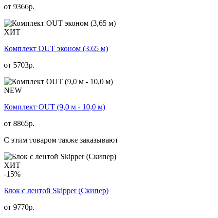
от
9366
р.
ХИТ
Комплект OUT эконом (3,65 м)
от
5703
р.
NEW
Комплект OUT (9,0 м - 10,0 м)
от
8865
р.
С этим товаром также заказывают
ХИТ
-15%
Блок с лентой Skipper (Скипер)
от 9770р.