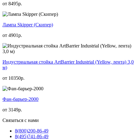
от
8495
р.
Лампа Skipper (Скипер)
от
4901
р.
Индустриальная стойка ArtBarrier Industrial (Yellow, лента) 3,0
м)
от
10350
р.
Фан-барьер-2000
от
3149
р.
Связаться с нами
8(800)
200-86-49
8(495)
741-86-49