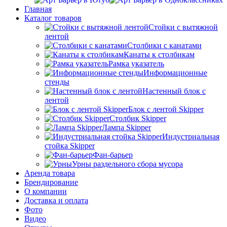
Главная
Каталог товаров
Стойки с вытяжной
лентой
Столбики с канатами
Канаты к столбикам
Рамка указатель
Информационные
стенды
Настенный блок с
лентой
Блок с лентой Skipper
Столбик Skipper
Лампа Skipper
Индустриальная
стойка Skipper
Фан-барьер
Урны раздельного сбора мусора
Аренда товара
Брендирование
О компании
Доставка и оплата
Фото
Видео