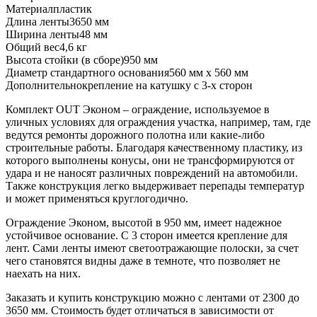
Материал
пластик
Длина ленты
3650 мм
Ширина ленты
48 мм
Общий вес
4,6 кг
Высота стойки (в сборе)
950 мм
Диаметр стандартного основания
560 мм х 560 мм
Дополнительно
крепление на катушку с 3-х сторон
Комплект OUT Эконом – ограждение, используемое в
уличных условиях для ограждения участка, например, там, где
ведутся ремонты дорожного полотна или какие-либо
строительные работы. Благодаря качественному пластику, из
которого выполнены конусы, они не трансформируются от
удара и не наносят различных повреждений на автомобили.
Также конструкция легко выдерживает перепады температур
и может применяться круглогодично.
Ограждение Эконом, высотой в 950 мм, имеет надежное
устойчивое основание. С 3 сторон имеется крепление для
лент. Сами ленты имеют светоотражающие полоски, за счет
чего становятся видны даже в темноте, что позволяет не
наехать на них.
Заказать и купить конструкцию можно с лентами от 2300 до
3650 мм. Стоимость будет отличаться в зависимости от