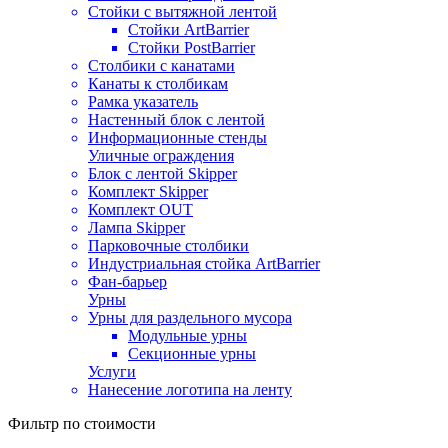
Стойки с вытяжной лентой
Стойки ArtBarrier
Стойки PostBarrier
Столбики с канатами
Канаты к столбикам
Рамка указатель
Настенный блок с лентой
Информационные стенды
Уличные ограждения
Блок с лентой Skipper
Комплект Skipper
Комплект OUT
Лампа Skipper
Парковочные столбики
Индустриальная стойка ArtBarrier
Фан-барьер
Урны
Урны для раздельного мусора
Модульные урны
Секционные урны
Услуги
Нанесение логотипа на ленту
Фильтр по стоимости