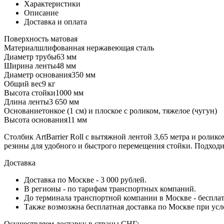
Характеристики
Описание
Доставка и оплата
Поверхность
матовая
Материал
шлифованная нержавеющая сталь
Диаметр трубы
63 мм
Ширина ленты
48 мм
Диаметр основания
350 мм
Общий вес
9 кг
Высота стойки
1000 мм
Длина ленты
3 650 мм
Основание
тонкое (1 см) и плоское с роликом, тяжелое (чугун)
Высота основания
11 мм
Столбик ArtBarrier Roll с вытяжной лентой 3,65 метра и ролик
резины для удобного и быстрого перемещения стойки. Подходит
Доставка
Доставка по Москве - 3 000 рублей.
В регионы - по тарифам транспортных компаний.
До терминала транспортной компании в Москве - бесплат
Также возмозжна бесплатная доставка по Москве при усл
Осуществляем доставку в страны СНГ: