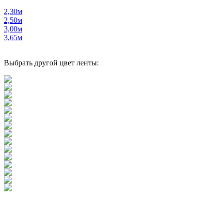
2,30м
2,50м
3,00м
3,65м
Выбрать другой цвет ленты: