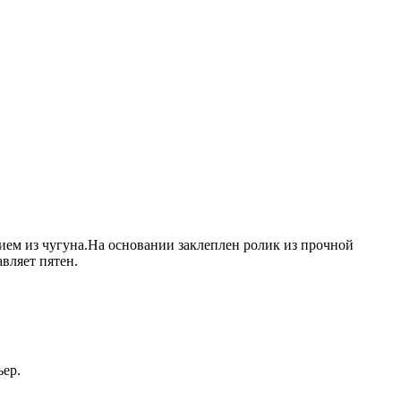
анием из чугуна.На основании заклеплен ролик из прочной
вляет пятен.
ьер.