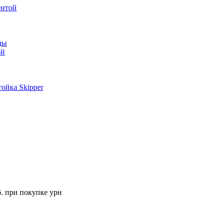
ентой
ды
ой
ойка Skipper