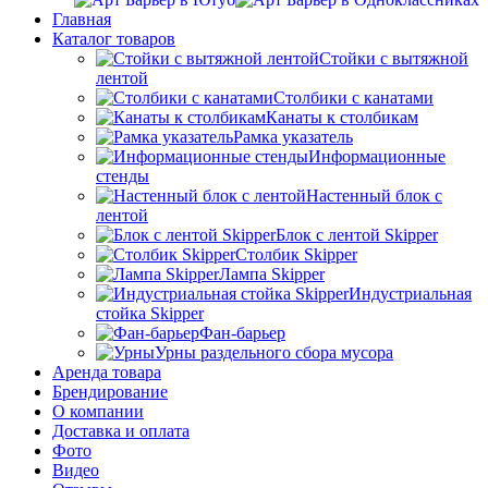
Главная
Каталог товаров
Стойки с вытяжной
лентой
Столбики с канатами
Канаты к столбикам
Рамка указатель
Информационные
стенды
Настенный блок с
лентой
Блок с лентой Skipper
Столбик Skipper
Лампа Skipper
Индустриальная
стойка Skipper
Фан-барьер
Урны раздельного сбора мусора
Аренда товара
Брендирование
О компании
Доставка и оплата
Фото
Видео