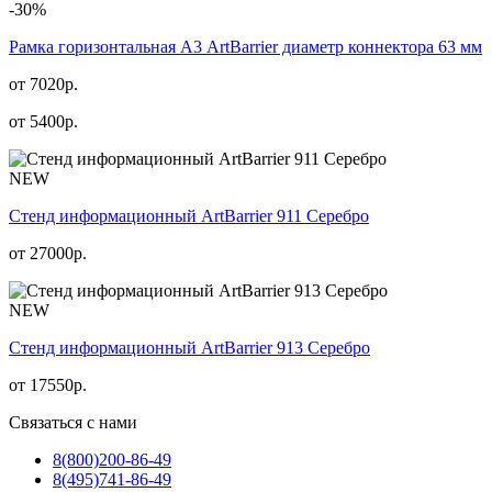
-30%
Рамка горизонтальная А3 ArtBarrier диаметр коннектора 63 мм
от 7020р.
от
5400
р.
NEW
Стенд информационный АrtBarrier 911 Серебро
от
27000
р.
NEW
Стенд информационный АrtBarrier 913 Серебро
от
17550
р.
Связаться с нами
8(800)
200-86-49
8(495)
741-86-49