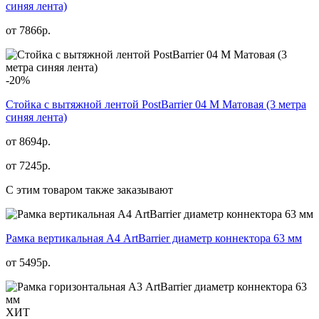
синяя лента)
от
7866
р.
-20%
Стойка с вытяжной лентой PostBarrier 04 M Матовая (3 метра
синяя лента)
от 8694р.
от
7245
р.
С этим товаром также заказывают
Рамка вертикальная А4 ArtBarrier диаметр коннектора 63 мм
от
5495
р.
ХИТ