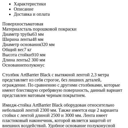
Характеристики
Описание
Доставка и оплата
Поверхность
матовая
Материал
сталь порошковой покраски
Диаметр трубы
63 мм
Ширина ленты
48 мм
Диаметр основания
320 мм
Общий вес
7 кг
Высота стойки
910 мм
Длина ленты
2 300 мм
Основание
полуконус
Столбик ArtBarrier Black с вытяжной лентой 2,3 метра
представляет из себя строгое, без лишних деталей,
ограждение. По сравнению с другими столбиками, которые
имеют блестящую серебряную поверхность, данный вариант
представлен матовым черным покрытием.
Имидж-стойка ArtBarrier Black оборудован относительно
небольшой лентой 2300 мм. Также имеется еще 2 варианта
стойки с лентой длиной 2500 и 3000 мм. Лента имеет
пластиковый наконечник, которой является защитой от
внешних воздействий. Удобное основание полуконусной