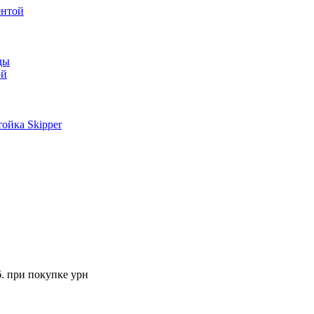
ентой
ды
ой
ойка Skipper