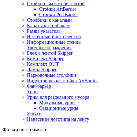
Стойки с вытяжной лентой
Стойки ArtBarrier
Стойки PostBarrier
Столбики с канатами
Канаты к столбикам
Рамка указатель
Настенный блок с лентой
Информационные стенды
Уличные ограждения
Блок с лентой Skipper
Комплект Skipper
Комплект OUT
Лампа Skipper
Парковочные столбики
Индустриальная стойка ArtBarrier
Фан-барьер
Урны
Урны для раздельного мусора
Модульные урны
Секционные урны
Услуги
Нанесение логотипа на ленту
Фильтр по стоимости