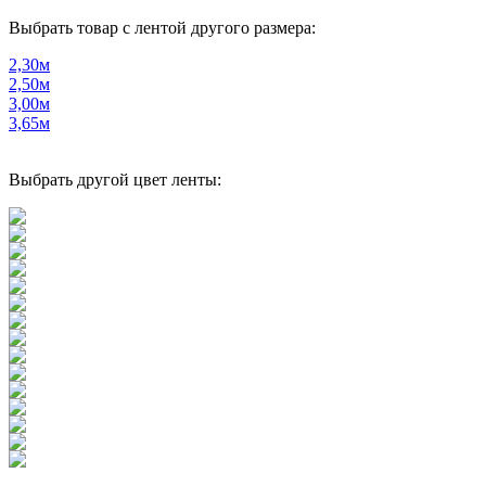
Выбрать товар с лентой другого размера:
2,30м
2,50м
3,00м
3,65м
Выбрать другой цвет ленты: