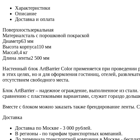
Характеристики
Описание
Доставка и оплата
Поверхность
зеркальная
Материал
сталь с порошковой покраской
Диаметр
63 мм
Высота корпуса
110 мм
Масса
0,4 кг
Длина ленты
2 500 мм
Настенный блок ArtBarrier Color применяется при проведении
в этих целях, но и для оформления гостиниц, отелей, развлека
отсутствием свободного места.
Блок ArtBarrier – надежное ограждение, выполненное из стали. 
сравнению с пластиковыми вариантами, служит гораздо дольше
Вместе с блоком можно заказать также брендирование ленты. С
Доставка
Доставка по Москве - 3 000 рублей.
В регионы - по тарифам транспортных компаний.
До терминала транспортной компании в Москве - бесплат