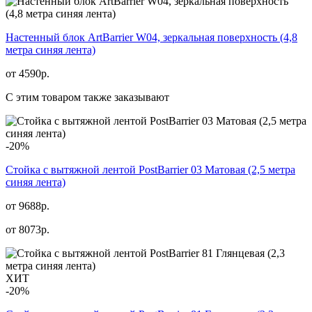
Настенный блок ArtBarrier W04, зеркальная поверхность (4,8
метра синяя лента)
от
4590
р.
С этим товаром также заказывают
-20%
Стойка с вытяжной лентой PostBarrier 03 Матовая (2,5 метра
синяя лента)
от 9688р.
от
8073
р.
ХИТ
-20%