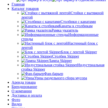
Главная
Каталог товаров
Стойки с вытяжной
лентой
Столбики с канатами
Канаты к столбикам
Рамка указатель
Информационные
стенды
Настенный блок с
лентой
Блок с лентой Skipper
Столбик Skipper
Лампа Skipper
Индустриальная
стойка Skipper
Фан-барьер
Урны раздельного сбора мусора
Аренда товара
Брендирование
О компании
Доставка и оплата
Фото
Видео