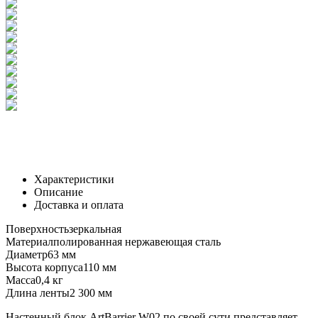
Характеристики
Описание
Доставка и оплата
Поверхность
зеркальная
Материал
полированная нержавеющая сталь
Диаметр
63 мм
Высота корпуса
110 мм
Масса
0,4 кг
Длина ленты
2 300 мм
Настенный блок ArtBarrier W02 по своей сути представляет