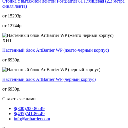
Стойка с вытяжной лентой PostBarrier 81 Глянцевая (2,3 метра
синяя лента)
от 15293р.
от
12744
р.
ХИТ
Настенный блок ArtBarrier WP (желто-черный корпус)
от
6930
р.
Настенный блок ArtBarrier WP (черный корпус)
от
6930
р.
Связаться с нами
8(800)
200-86-49
8(495)
741-86-49
info@artbarrier.com