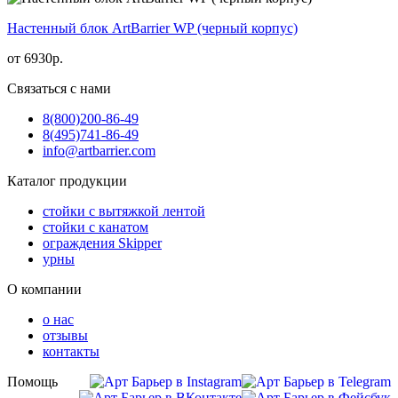
Настенный блок ArtBarrier WP (черный корпус)
от
6930
р.
Связаться с нами
8(800)
200-86-49
8(495)
741-86-49
info@artbarrier.com
Каталог продукции
стойки с вытяжкой лентой
стойки с канатом
ограждения Skipper
урны
О компании
о нас
отзывы
контакты
Помощь