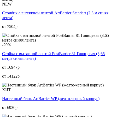
NEW
Столбик с вытяжной лентой ArtBarrier Standart (2,3 м синяя
лента)
от
7504
р.
-20%
Стойка с вытяжной лентой PostBarrier 81 Глянцевая (3,65
метра синяя лента)
от 16947р.
от
14122
р.
ХИТ
Настенный блок ArtBarrier WP (желто-черный корпус)
от
6930
р.