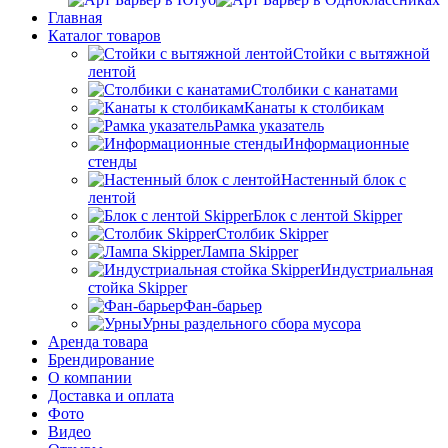
Главная
Каталог товаров
Стойки с вытяжной
лентой
Столбики с канатами
Канаты к столбикам
Рамка указатель
Информационные
стенды
Настенный блок с
лентой
Блок с лентой Skipper
Столбик Skipper
Лампа Skipper
Индустриальная
стойка Skipper
Фан-барьер
Урны раздельного сбора мусора
Аренда товара
Брендирование
О компании
Доставка и оплата
Фото
Видео