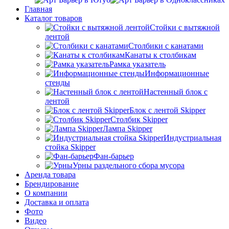
Главная
Каталог товаров
Стойки с вытяжной
лентой
Столбики с канатами
Канаты к столбикам
Рамка указатель
Информационные
стенды
Настенный блок с
лентой
Блок с лентой Skipper
Столбик Skipper
Лампа Skipper
Индустриальная
стойка Skipper
Фан-барьер
Урны раздельного сбора мусора
Аренда товара
Брендирование
О компании
Доставка и оплата
Фото
Видео