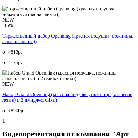
NEW
-15%
Торжественный набор Openning (красная подушка, ножницы,
атласная лента))
от 4813р.
от
4185
р.
NEW
Набор Grand Openning (красная подушка, ножницы, атласная
лента) и 2 имидж-стойки)
от
18900
р.
1
Видеопрезентация от компании "Арт