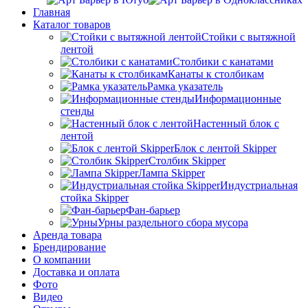
Главная
Каталог товаров
Стойки с вытяжной
лентой
Столбики с канатами
Канаты к столбикам
Рамка указатель
Информационные
стенды
Настенный блок с
лентой
Блок с лентой Skipper
Столбик Skipper
Лампа Skipper
Индустриальная
стойка Skipper
Фан-барьер
Урны раздельного сбора мусора
Аренда товара
Брендирование
О компании
Доставка и оплата
Фото
Видео