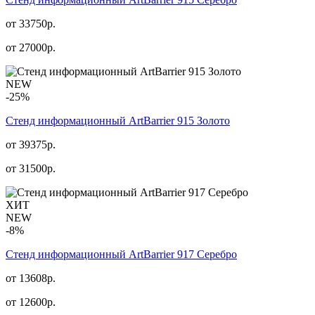
от 33750р.
от
27000
р.
NEW
-25%
Стенд информационный АrtBarrier 915 Золото
от 39375р.
от
31500
р.
ХИТ
NEW
-8%
Стенд информационный АrtBarrier 917 Серебро
от 13608р.
от
12600
р.