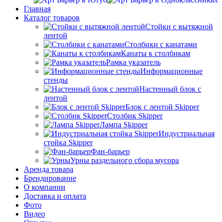
Главная
Каталог товаров
Стойки с вытяжной
лентой
Столбики с канатами
Канаты к столбикам
Рамка указатель
Информационные
стенды
Настенный блок с
лентой
Блок с лентой Skipper
Столбик Skipper
Лампа Skipper
Индустриальная
стойка Skipper
Фан-барьер
Урны раздельного сбора мусора
Аренда товара
Брендирование
О компании
Доставка и оплата
Фото
Видео