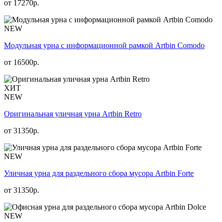
от
17270
р.
NEW
Модульная урна с информационной рамкой Artbin Comodo
от
16500
р.
ХИТ
NEW
Оригинальная уличная урна Artbin Retro
от
31350
р.
NEW
Уличная урна для раздельного сбора мусора Artbin Forte
от
31350
р.
NEW