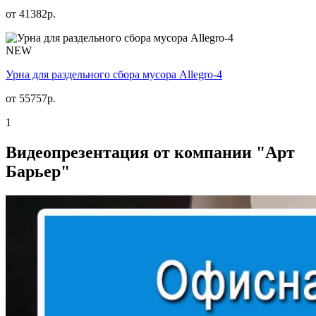
от
41382
р.
NEW
Урна для раздельного сбора мусора Allegro-4
от
55757
р.
1
Видеопрезентация от компании "Арт
Барьер"