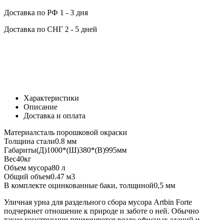
Доставка по РФ
1 - 3 дня
Доставка по СНГ
2 - 5 дней
Характеристики
Описание
Доставка и оплата
Материал
сталь порошковой окраски
Толщина стали
0.8 мм
Габариты
(Д)1000*(Ш)380*(В)995мм
Вес
40кг
Объем мусора
80 л
Общий объем
0.47 м3
В комплекте оцинкованные баки, толщиной
0,5 мм
Уличная урна для раздельного сбора мусора Artbin Forte
подчеркнет отношение к природе и заботе о ней. Обычно
такие конструкции применяются возле офисных зданий и