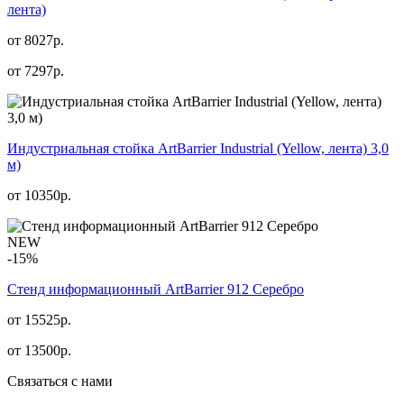
лента)
от 8027р.
от
7297
р.
Индустриальная стойка ArtBarrier Industrial (Yellow, лента) 3,0
м)
от
10350
р.
NEW
-15%
Стенд информационный АrtBarrier 912 Серебро
от 15525р.
от
13500
р.
Связаться с нами