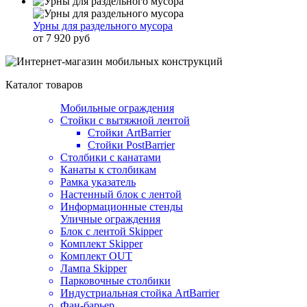
Урны для раздельного мусора
от 7 920 руб
Каталог товаров
Мобильные ограждения
Стойки с вытяжной лентой
Стойки ArtBarrier
Стойки PostBarrier
Столбики с канатами
Канаты к столбикам
Рамка указатель
Настенный блок с лентой
Информационные стенды
Уличные ограждения
Блок с лентой Skipper
Комплект Skipper
Комплект OUT
Лампа Skipper
Парковочные столбики
Индустриальная стойка ArtBarrier
Фан-барьер