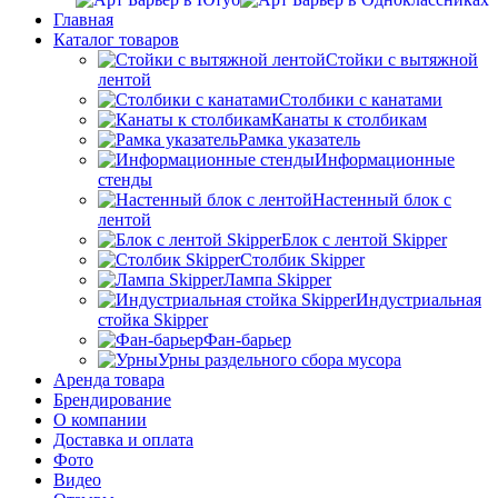
Главная
Каталог товаров
Стойки с вытяжной
лентой
Столбики с канатами
Канаты к столбикам
Рамка указатель
Информационные
стенды
Настенный блок с
лентой
Блок с лентой Skipper
Столбик Skipper
Лампа Skipper
Индустриальная
стойка Skipper
Фан-барьер
Урны раздельного сбора мусора
Аренда товара
Брендирование
О компании
Доставка и оплата
Фото
Видео