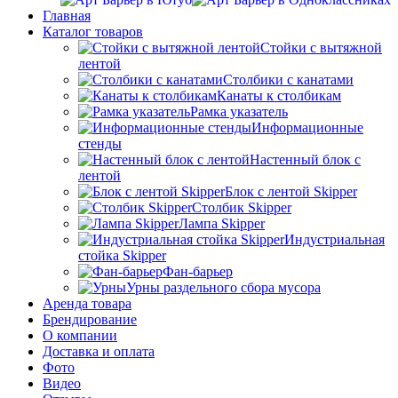
Главная
Каталог товаров
Стойки с вытяжной
лентой
Столбики с канатами
Канаты к столбикам
Рамка указатель
Информационные
стенды
Настенный блок с
лентой
Блок с лентой Skipper
Столбик Skipper
Лампа Skipper
Индустриальная
стойка Skipper
Фан-барьер
Урны раздельного сбора мусора
Аренда товара
Брендирование
О компании
Доставка и оплата
Фото
Видео