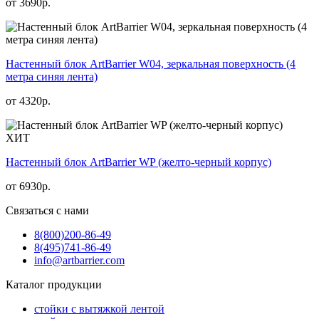
от
3690
р.
Настенный блок ArtBarrier W04, зеркальная поверхность (4
метра синяя лента)
от
4320
р.
ХИТ
Настенный блок ArtBarrier WP (желто-черный корпус)
от
6930
р.
Связаться с нами
8(800)
200-86-49
8(495)
741-86-49
info@artbarrier.com
Каталог продукции
стойки с вытяжкой лентой