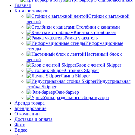
Главная
Каталог товаров
Стойки с вытяжной
лентой
Столбики с канатами
Канаты к столбикам
Рамка указатель
Информационные
стенды
Настенный блок с
лентой
Блок с лентой Skipper
Столбик Skipper
Лампа Skipper
Индустриальная
стойка Skipper
Фан-барьер
Урны раздельного сбора мусора
Аренда товара
Брендирование
О компании
Доставка и оплата
Фото
Видео