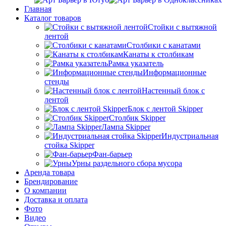
Главная
Каталог товаров
Стойки с вытяжной
лентой
Столбики с канатами
Канаты к столбикам
Рамка указатель
Информационные
стенды
Настенный блок с
лентой
Блок с лентой Skipper
Столбик Skipper
Лампа Skipper
Индустриальная
стойка Skipper
Фан-барьер
Урны раздельного сбора мусора
Аренда товара
Брендирование
О компании
Доставка и оплата
Фото
Видео